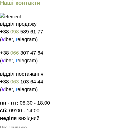
Наші контакти
відділ продажу
+38
098
589 61 77
(
v
iber
,
t
elegram
)
+38
066
307 47 64
(
v
iber
,
t
elegram
)
відділ постачання
+38
063
103 64 44
(
v
iber
,
t
elegram
)
пн - пт:
08:30 - 18:00
сб:
09:00 - 14:00
неділя
вихідний
Про Компанію