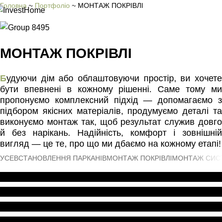
Головна
~
Портфоліо
~
МОНТАЖ ПОКРІВЛІ
МОНТАЖ ПОКРІВЛІ
Б
удуючи дім або облаштовуючи простір, ви хочете
бути впевнені в кожному рішенні. Саме тому ми
пропонуємо комплексний підхід — допомагаємо з
підбором якісних матеріалів, продумуємо деталі та
виконуємо монтаж так, щоб результат служив довго
й без нарікань. Надійність, комфорт і зовнішній
вигляд — це те, про що ми дбаємо на кожному етапі!
УСЕ
ВСТАНОВЛЕННЯ ПАРКАНІВ
МОНТАЖ ПОКРІВЛІ
МОНТАЖ СИСТ
МОНТАЖ ПОКРІВЛІ
МЕТАЛОЧЕРЕПИЦЯ IRYD: МАТЕРІАЛИ ТА
МОНТАЖ ПОКРІВЛІ