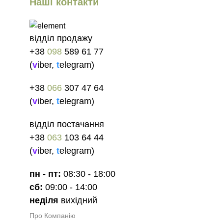
Наші контакти
відділ продажу
+38
098
589 61 77
(
v
iber
,
t
elegram
)
+38
066
307 47 64
(
v
iber
,
t
elegram
)
відділ постачання
+38
063
103 64 44
(
v
iber
,
t
elegram
)
пн - пт:
08:30 - 18:00
сб:
09:00 - 14:00
неділя
вихідний
Про Компанію