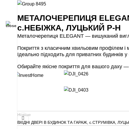
МЕТАЛОЧЕРЕПИЦЯ ELEGAN
с.НЕБІЖКА, ЛУЦЬКИЙ Р-Н
Металочерепиця ELEGANT — вишуканий вигляд
Покриття з класичним хвильовим профілем і ма
Ідеально підходить для приватних будинків у
Обирайте якісне покриття для вашого даху —
Новіше
відділ продажу
ВХІДНІ ДВЕРІ В БУДИНОК ТА ГАРАЖ, с.СТРУМІВКА, ЛУЦ