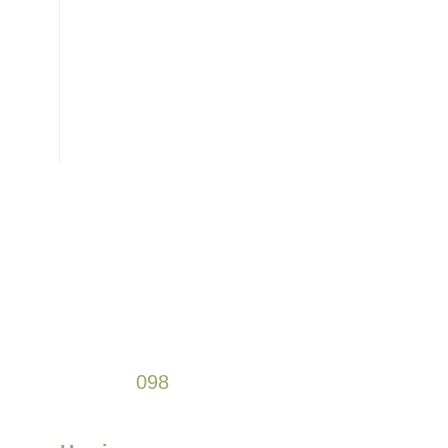
+38
098
589 61 77
+38
066
307 47 64
відділ постачання
+38
063
103 64 44
Замовити консультацію
+38
098
589 61 77