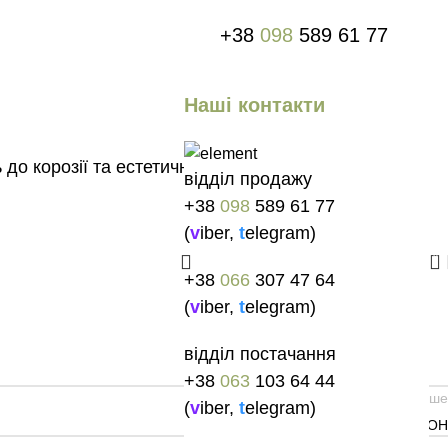
+38
098
589 61 77
Наші контакти
до корозії та естетичну привабливість.
відділ продажу
+38
098
589 61 77
(
v
iber
,
t
elegram
)
0
+38
066
307 47 64
(
v
iber
,
t
elegram
)
відділ постачання
+38
063
103 64 44
Старіш
(
v
iber
,
t
elegram
)
ТЕРАСА, с.РОВАНЦІ, ЛУЦЬКИЙ РАЙО