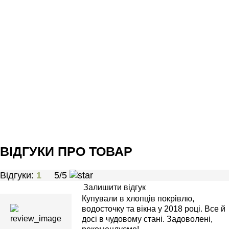
Щоб роботи пройшли без затримок, узгоджується логістика
підйому матеріалів, місце складування, доступ до
електрики та безпечні проходи біля будинку. На практиці це
економить час і зменшує ризик пошкодити фасад. Окремо
контролюються матеріали: саморізи з ущільнювачем,
ущільнювальні стрічки, планки, герметизація стиків — вони
відповідають за тишу, сухість і відсутність «піддувань» у
вітряну погоду.
Коли потрібен прогнозований результат без компромісів у
технології, Invest Home виконає монтаж даху з
металочерепиці так, щоб покрівля виглядала акуратно з
першого дня і залишалась герметичною багато сезонів —
від правильної геометрії до останнього кріплення.
ВІДГУКИ ПРО ТОВАР
Відгуки:
1
5/5
Залишити відгук
Купували в хлопців покрівлю,
водосточку та вікна у 2018 році. Все й
досі в чудовому стані. Задоволені,