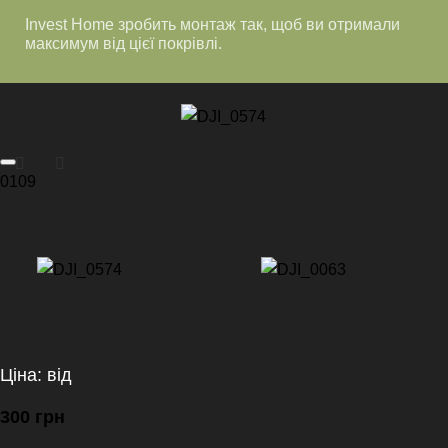
Invest Home зробить монтаж так, щоб ви отримали
максимум від цієї покрівлі.
01
09
Ціна: від
300
грн