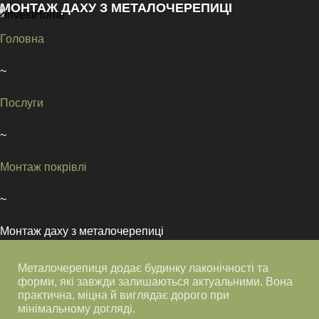
МОНТАЖ ДАХУ З МЕТАЛОЧЕРЕПИЦІ
Головна
~
Послуги
~
Монтаж покрівлі
~
Монтаж даху з металочерепиці
Металочерепиця додає будинку лаконічності та
форми, які завжди залишаються актуальними. Вона
практична, міцна й виглядає дорого при
мінімальному догляді.