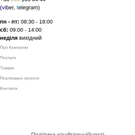
(
v
iber
,
t
elegram
)
пн - пт:
08:30 - 18:00
сб:
09:00 - 14:00
неділя
вихідний
Про Компанію
Послуги
Товари
Реалізовані проєкти
Контакти
Україна, Волинcька обл.,
місто Луцьк, 43000
вулиця Назарія Яремчука 9А
hello@investhome.in.ua
Політика конфіденційності