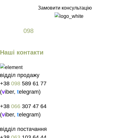
Замовити консультацію
+38
098
589 61 77
Наші контакти
відділ продажу
+38
098
589 61 77
(
v
iber
,
t
elegram
)
+38
066
307 47 64
(
v
iber
,
t
elegram
)
відділ постачання
+38
063
103 64 44