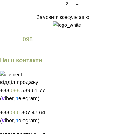
1
2
→
Замовити консультацію
+38
098
589 61 77
Наші контакти
відділ продажу
+38
098
589 61 77
(
v
iber
,
t
elegram
)
+38
066
307 47 64
(
v
iber
,
t
elegram
)