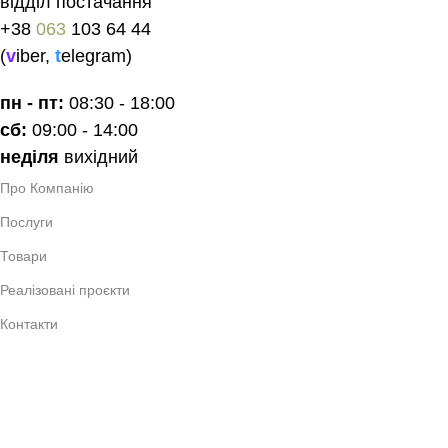
відділ постачання
+38
063
103 64 44
(
v
iber
,
t
elegram
)
пн - пт:
08:30 - 18:00
сб:
09:00 - 14:00
неділя
вихідний
Про Компанію
Послуги
Товари
Реалізовані проєкти
Контакти
Україна, Волинcька обл.,
місто Луцьк, 43000
вулиця Назарія Яремчука 9А
hello@investhome.in.ua