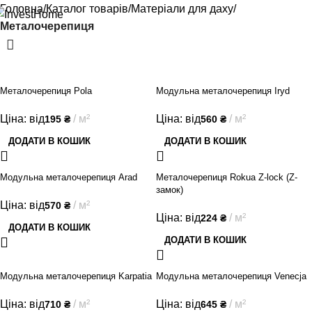
Головна
Каталог товарів
Матеріали для даху
Металочерепиця
Металочерепиця Pola
Модульна металочерепиця Iryd
Ціна: від
м²
Ціна: від
м²
195
₴
560
₴
ДОДАТИ В КОШИК
ДОДАТИ В КОШИК
Модульна металочерепиця Arad
Металочерепиця Rokua Z-lock (Z-
замок)
Ціна: від
м²
570
₴
Ціна: від
м²
224
₴
ДОДАТИ В КОШИК
ДОДАТИ В КОШИК
Модульна металочерепиця Karpatia
Модульна металочерепиця Venecja
Ціна: від
м²
Ціна: від
м²
710
₴
645
₴