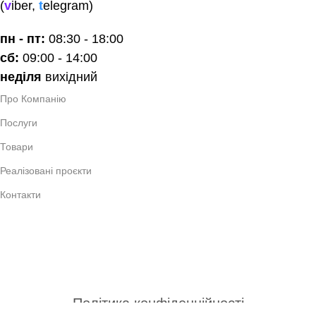
(
v
iber
,
t
elegram
)
пн - пт:
08:30 - 18:00
сб:
09:00 - 14:00
неділя
вихідний
Про Компанію
Послуги
Товари
Реалізовані проєкти
Контакти
Україна, Волинcька обл.,
місто Луцьк, 43000
вулиця Назарія Яремчука 9А
hello@investhome.in.ua
Політика конфіденційності