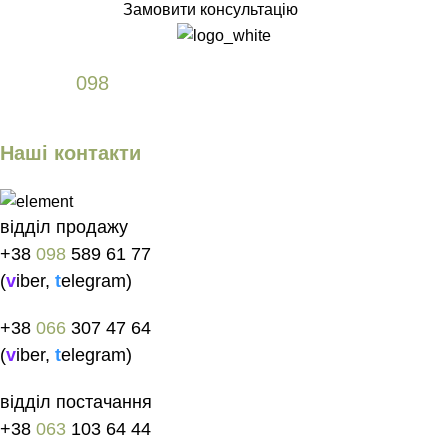
Замовити консультацію
+38
098
589 61 77
Наші контакти
відділ продажу
+38
098
589 61 77
(
v
iber
,
t
elegram
)
+38
066
307 47 64
(
v
iber
,
t
elegram
)
відділ постачання
+38
063
103 64 44