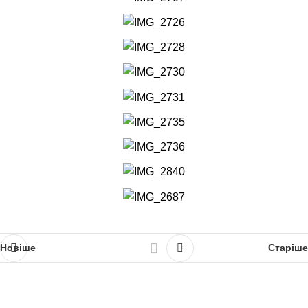
Новіше
Старіше