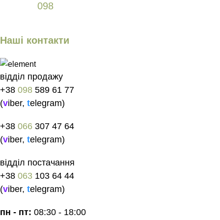
+38
098
589 61 77
Наші контакти
відділ продажу
+38
098
589 61 77
(
v
iber
,
t
elegram
)
+38
066
307 47 64
(
v
iber
,
t
elegram
)
відділ постачання
+38
063
103 64 44
(
v
iber
,
t
elegram
)
пн - пт:
08:30 - 18:00