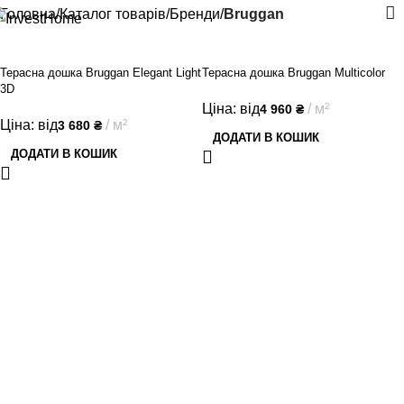
Головна
Каталог товарів
Бренди
Bruggan
Терасна дошка Bruggan Elegant Light
Терасна дошка Bruggan Multicolor
3D
Ціна: від
м²
4 960
₴
Ціна: від
м²
3 680
₴
ДОДАТИ В КОШИК
ДОДАТИ В КОШИК