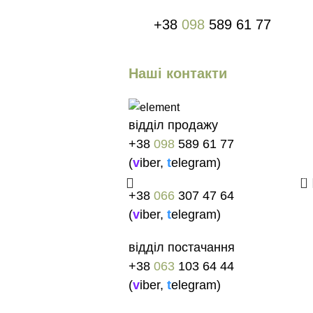
+38
098
589 61 77
Наші контакти
відділ продажу
+38
098
589 61 77
(
v
iber
,
t
elegram
)
0
+38
066
307 47 64
(
v
iber
,
t
elegram
)
відділ постачання
+38
063
103 64 44
(
v
iber
,
t
elegram
)