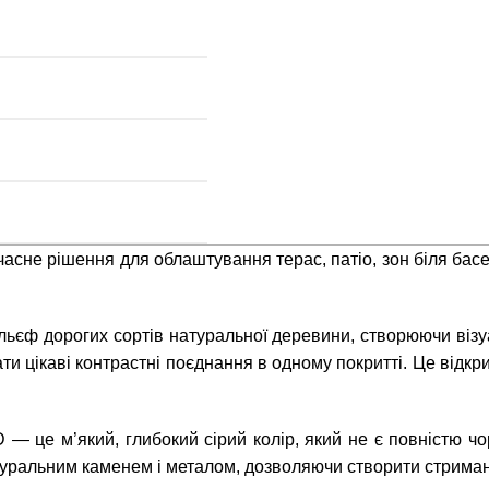
асне рішення для облаштування терас, патіо, зон біля басей
рельєф дорогих сортів натуральної деревини, створюючи віз
ти цікаві контрастні поєднання в одному покритті. Це відкр
3D — це м’який, глибокий сірий колір, який не є повністю ч
туральним каменем і металом, дозволяючи створити стримані,