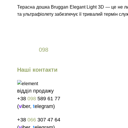
Терасна дошка Bruggan Elegant Light 3D — це не л
та ультрафіолету забезпечує її тривалий термін служ
+38
098
589 61 77
Наші контакти
відділ продажу
+38
098
589 61 77
(
v
iber
,
t
elegram
)
+38
066
307 47 64
(
v
iber
,
t
elegram
)