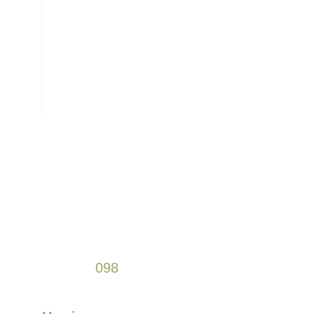
+38
098
589 61 77
+38
066
307 47 64
відділ постачання
+38
063
103 64 44
Замовити консультацію
+38
098
589 61 77