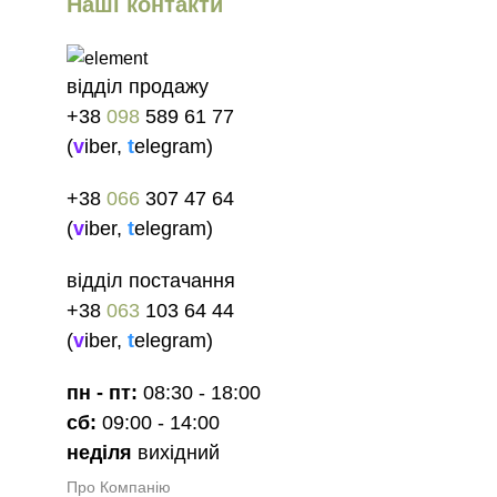
Наші контакти
відділ продажу
+38
098
589 61 77
(
v
iber
,
t
elegram
)
+38
066
307 47 64
(
v
iber
,
t
elegram
)
відділ постачання
+38
063
103 64 44
(
v
iber
,
t
elegram
)
пн - пт:
08:30 - 18:00
сб:
09:00 - 14:00
неділя
вихідний
Про Компанію