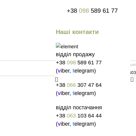
+38
098
589 61 77
Наші контакти
відділ продажу
+38
098
589 61 77
Старіше
(
v
iber
,
t
elegram
)
442603
0
+38
066
307 47 64
(
v
iber
,
t
elegram
)
відділ постачання
+38
063
103 64 44
(
v
iber
,
t
elegram
)