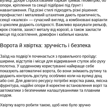
вулиці. Добре спроєктований паркан тримає геометрію, бо
опори, кріплення та секції підібрані під ґрунт і
навантаження. Під різні стилі підходять різні рішення:
профнастил і металевий штахетник дають практичність,
секції «жалюзі» — сучасний вигляд, а комбіновані варіанти
з цоколем додають солідності. Важливо врахувати рельєф,
крок стовпів, захист металу від корозії, а також закласти
місця під освітлення, домофон і кабельні канали.
Ворота й хвіртка: зручність і безпека
Заїзд на подвір’я починається з правильного проїзду:
ширини, відступів і місця для відкривання стулок або руху
полотна. У щоденному користуванні найкраще себе
показують автоматичні ворота, бо вони знімають рутину та
додають контроль доступу, особливо коли на вулиці дощ
або сніг. Для довгого ресурсу потрібні жорстка рама, якісна
фурнітура, надійні опори й коректне встановлення воріт та
автоматики з безпечними налаштуваннями та плавним
ходом.
Хвіртку варто робити такою, щоб нею було зручно