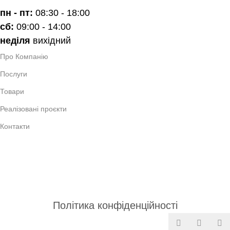
пн - пт:
08:30 - 18:00
сб:
09:00 - 14:00
неділя
вихідний
Про Компанію
Послуги
Товари
Реалізовані проєкти
Контакти
Україна, Волинcька обл.,
місто Луцьк, 43000
вулиця Назарія Яремчука 9А
hello@investhome.in.ua
Політика конфіденційності