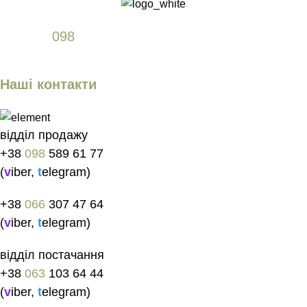
+38
098
589 61 77
Наші контакти
відділ продажу
+38
098
589 61 77
(
v
iber
,
t
elegram
)
+38
066
307 47 64
(
v
iber
,
t
elegram
)
відділ постачання
+38
063
103 64 44
(
v
iber
,
t
elegram
)