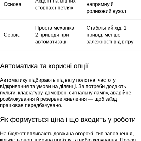
Акцент на міцних
Основа
напрямну й
стовпах і петлях
роликовий вузол
Проста механіка,
Стабільний хід, 1
Сервіс
2 приводи при
привід, менше
автоматизації
залежності від вітру
Автоматика та корисні опції
Автоматику підбирають під вагу полотна, частоту
відкривання та умови на ділянці. За потреби додають
пульти, клавіатуру, домофон, сигнальну лампу, аварійне
розблокування й резервне живлення — щоб заїзд
працював передбачувано.
Як формується ціна і що входить у роботи
На бюджет впливають довжина огорожі, тип заповнення,
кількість опор, ширина проїзду та вибір керування. Проєкт