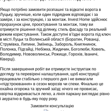
Якщо потрібно замовити розпашні та відкатні ворота в
Луцьку, зручніше, коли один підрядник відповідає і за
заміри, і за конструкцію, і за монтаж. Invest Home здійснює
прорахунок ціни, проєктування та монтаж, тому ви
отримуєте рішення під ділянку, стиль фасаду та реальний
режим користування. Також доступні в'їздні ворота під ключ
в місті Луцьк та Волинській області (Боратин, Рованці,
Струмівка, Липини, Зміїнець, Забороль, Книгянинок,
Полонка, Підгайці, Небіжка, Жидичин, Боголюби, Ковель,
Володимир, Нововолинськ, Рожище, Горохів, Іваничі,
Ківерці).
Після завершення робіт ви отримуєте інструктаж по
догляду та перевірені налаштування, щоб конструкції
працювали стабільно з першого дня і не вимагали
«підстроювання» в сезон морозів чи спеки. Фінально це
охайна огорожа та зручний заїзд: нічого не провисає,
хвіртка відкривається легко, а лінія паркану виглядає рівно
і акуратно в будь-яку пору року.
Замовити консультацію