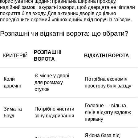
користуватися щодня: правильна ширина проходу,
надійний замок і акуратні зазори, щоб дверцята не чіпляли
покриття біля входу. Для активних дворів доцільно
передбачити окремий «пішохідний» вхід поруч із заїздом.
Розпашні чи відкатні ворота: що обрати?
РОЗПАШНІ
КРИТЕРІЙ
ВІДКАТНІ ВОРОТА
ВОРОТА
Є місце у дворі
Коли
Потрібна економія
для розмаху
доречні
простору біля заїзду
стулок
Головне — вільна
Зима та
Потрібно чистити
лінія відкату вздовж
бруд
зону відкривання
паркану
Якісна база під