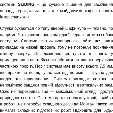
системи
SLIDING
– це сучасне рішення для заскленн
веранд, терас, альтанок, літніх майданчиків кафе та навіть
інтер’єрних зон.
Стулки рухаються по типу дверей шафи-купе — плавно, по
напрямній, та залежні одна від одної: перша тягне за собою
наступну. Система є нижньоопорною, тобто вся вага
припадає на нижній профіль, тому не потребує посилення
отвору зверху. Це дозволяє монтувати її навіть у
приміщеннях з нестабільною або декоративною верхньою
частиною прорізу. Поріг системи має висоту всього 7,5 мм,
що практично не відчувається під ногами — зручно для
щоденного користування. Система виглядає легкою та
непомітною завдяки повній відсутності вертикальних рам.
Скло не перекриває вид — максимальний огляд і доступ
природного світла. Система проста в експлуатації, надійна
в роботі, не потребує складного догляду. Монтаж також не
вимагає складних підготовчих робіт. Підходить для будь-