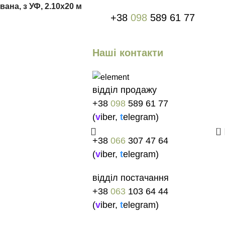
ана, з УФ, 2.10х20 м
+38
098
589 61 77
Наші контакти
відділ продажу
+38
098
589 61 77
(
v
iber
,
t
elegram
)
0
+38
066
307 47 64
(
v
iber
,
t
elegram
)
відділ постачання
+38
063
103 64 44
(
v
iber
,
t
elegram
)