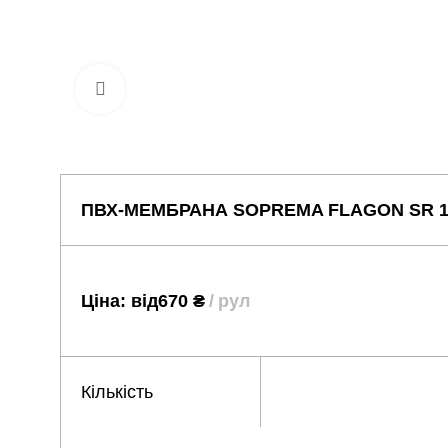
Натисніть, щоб збільшити
ПВХ-МЕМБРАНА SOPREMA FLAGON SR 1.8
Ціна: від
670
₴
рул
Кількість