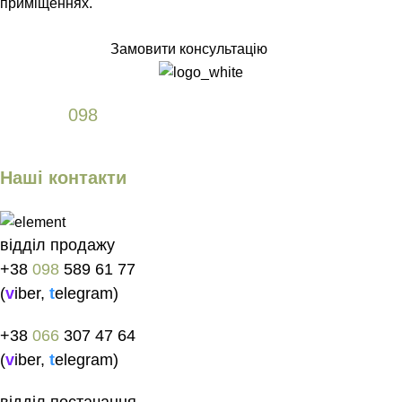
приміщеннях.
Замовити консультацію
+38
098
589 61 77
Наші контакти
відділ продажу
+38
098
589 61 77
(
v
iber
,
t
elegram
)
+38
066
307 47 64
(
v
iber
,
t
elegram
)
відділ постачання