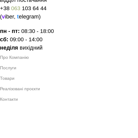
+38
063
103 64 44
(
v
iber
,
t
elegram
)
пн - пт:
08:30 - 18:00
сб:
09:00 - 14:00
неділя
вихідний
Про Компанію
Послуги
Товари
Реалізовані проєкти
Контакти
Україна, Волинcька обл.,
місто Луцьк, 43000
вулиця Назарія Яремчука 9А
hello@investhome.in.ua