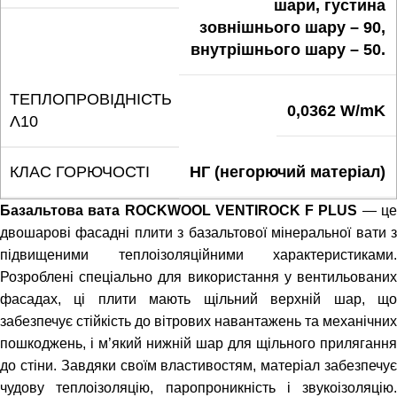
шари, густина
зовнішнього шару – 90,
внутрішнього шару – 50.
ТЕПЛОПРОВІДНІСТЬ
0,0362 W/mK
Λ10
КЛАС ГОРЮЧОСТІ
НГ (негорючий матеріал)
Базальтова вата ROCKWOOL VENTIROCK F
PLUS
— ц
двошарові фасадні плити з базальтової мінеральної вати з
підвищеними теплоізоляційними характеристиками.
Розроблені спеціально для використання у вентильованих
фасадах, ці плити мають щільний верхній шар, що
забезпечує стійкість до вітрових навантажень та механічних
пошкоджень, і м’який нижній шар для щільного прилягання
до стіни. Завдяки своїм властивостям, матеріал забезпечує
чудову теплоізоляцію, паропроникність і звукоізоляцію.