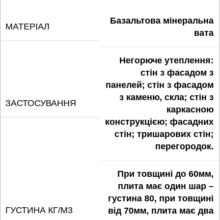
Базальтова мінеральна
МАТЕРІАЛ
вата
Негорюче утеплення:
cтін з фасадом з
панелей; стін з фасадом
з каменю, скла; стін з
ЗАСТОСУВАННЯ
каркасною
конструкцією; фасадних
стін; тришарових стін;
перегородок.
При товщині до 60мм,
плита має один шар –
густина 80, при товщині
ГУСТИНА КГ/М3
від 70мм, плита має два