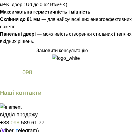
м²·K, двері: Ud до 0,62 Вт/м²·K)
Максимальна герметичність і міцність
.
Скління до 81 мм
— для найсучасніших енергоефективних
пакетів.
Панельні двері
— можливість створення стильних і теплих
вхідних рішень.
Замовити консультацію
+38
098
589 61 77
Наші контакти
відділ продажу
+38
098
589 61 77
(
v
iber
,
t
elegram
)