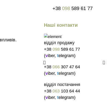
+38
098
589 61 77
Наші контакти
впливів.
відділ продажу
+38
098
589 61 77
(
v
iber
,
t
elegram
)
0
+38
066
307 47 64
(
v
iber
,
t
elegram
)
відділ постачання
+38
063
103 64 44
(
v
iber
,
t
elegram
)