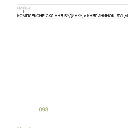
+38
098
589 61 77
Новіше
+38
066
307 47 64
КОМПЛЕКСНЕ СКЛІННЯ БУДИНКУ, с.КНЯГИНИНОК, ЛУЦ
відділ постачання
+38
063
103 64 44
Замовити консультацію
+38
098
589 61 77