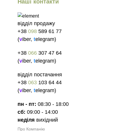
Наші контакти
відділ продажу
+38
098
589 61 77
(
v
iber
,
t
elegram
)
+38
066
307 47 64
(
v
iber
,
t
elegram
)
відділ постачання
+38
063
103 64 44
(
v
iber
,
t
elegram
)
пн - пт:
08:30 - 18:00
сб:
09:00 - 14:00
неділя
вихідний
Про Компанію