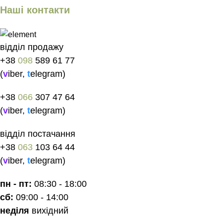
Наші контакти
відділ продажу
+38
098
589 61 77
(
v
iber
,
t
elegram
)
+38
066
307 47 64
(
v
iber
,
t
elegram
)
відділ постачання
+38
063
103 64 44
(
v
iber
,
t
elegram
)
пн - пт:
08:30 - 18:00
сб:
09:00 - 14:00
неділя
вихідний