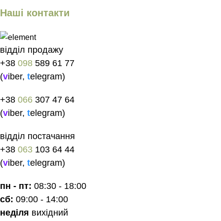
Наші контакти
відділ продажу
+38
098
589 61 77
(
v
iber
,
t
elegram
)
+38
066
307 47 64
(
v
iber
,
t
elegram
)
відділ постачання
+38
063
103 64 44
(
v
iber
,
t
elegram
)
пн - пт:
08:30 - 18:00
сб:
09:00 - 14:00
неділя
вихідний