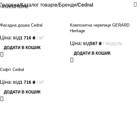
Головна
Каталог товарів
Бренди
Cedral
Фасадна дошка Cedral
Композитна черепиця GERARD
Heritage
Ціна: від
м²
1 716
₴
Ціна: від
модуль
587
₴
ДОДАТИ В КОШИК
ДОДАТИ В КОШИК
Софіт Cedral
Ціна: від
м²
1 716
₴
ДОДАТИ В КОШИК